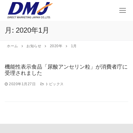
コ
ン
テ
ン
月:
2020年1月
ツ
へ
ス
ホーム
お知らせ
2020年
1月
キ
ッ
機能性表示食品「尿酸アンセリン粒」が消費者庁に
プ
受理されました
2020年1月27日
トピックス