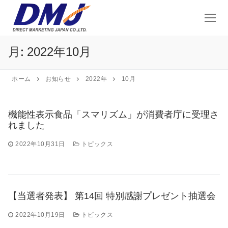
コ
ン
テ
ン
月:
2022年10月
ツ
へ
ス
ホーム
お知らせ
2022年
10月
キ
ッ
機能性表示食品「スマリズム」が消費者庁に受理さ
プ
れました
2022年10月31日
トピックス
【当選者発表】 第14回 特別感謝プレゼント抽選会
2022年10月19日
トピックス