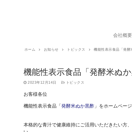
コ
ン
テ
ン
ツ
会社概要
へ
ス
ホーム
お知らせ
トピックス
機能性表示食品「発酵
キ
ッ
プ
機能性表示食品「発酵米ぬ
2023年12月14日
トピックス
お客様各位
機能性表示食品「
発酵米ぬか黒酢
」をホームページ
本格的な青汁で健康維持にご活用いただきたい方、
い。